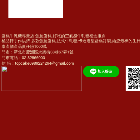
蛋糕牛軋糖專賣店-創意蛋糕,好吃的空氣感牛軋糖禮盒推薦
極品軒手作烘焙-多款
創意蛋糕
,法式牛軋糖,
卡通造型蛋糕訂製
,給您最棒的
生
泰產物產品責任險1000萬
門市：新北市蘆洲區永樂街38巷67弄1號
門市電話：02-82866000
信 箱：topcake0989224264@gmail.com