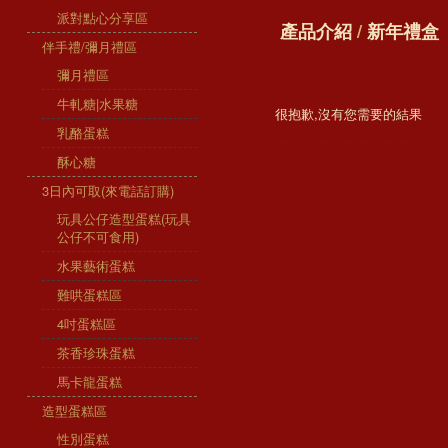
派對點心分享區
產品介紹
/
新年禮盒
伴手禮/彌月禮區
彌月禮區
牛軋糖|水果糖
很抱歉,沒有您需要的結果
乳酪蛋糕
酥心糖
3日內可取(來電話訂購)
玩具公仔造型蛋糕(玩具
公仔不可食用)
水果藝術蛋糕
難哄蛋糕區
4吋蛋糕區
茶香珍珠蛋糕
馬卡龍蛋糕
造型蛋糕區
性別蛋糕