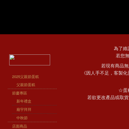
為了維
若您
若現有商品無
《因人手不足，客製化
2025父親節蛋糕
父親節蛋糕
☆蛋
節慶專區
若欲更改產品或取貨
新年禮盒
廟宇拜拜
中秋節
店面商品