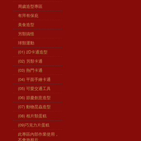
周歲造型專區
有拜有保庇
美食造型
另類搞怪
球類運動
(01) 2D卡通造型
(02) 另類卡通
(03) 熱門卡通
(04) 平面手繪卡通
(05) 可愛交通工具
(06) 節慶創意造型
(07) 動物昆蟲造型
(08) 相片類蛋糕
(09)巧克力片蛋糕
此專區內部作業使用，
不會放相片