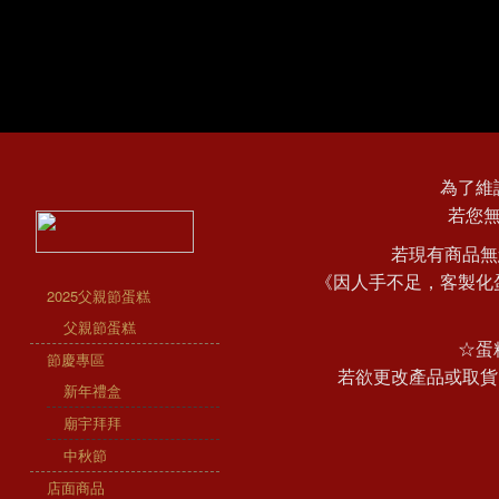
為了維
若您
若現有商品無
《因人手不足，客製化
2025父親節蛋糕
父親節蛋糕
☆蛋
節慶專區
若欲更改產品或取貨
新年禮盒
廟宇拜拜
中秋節
店面商品