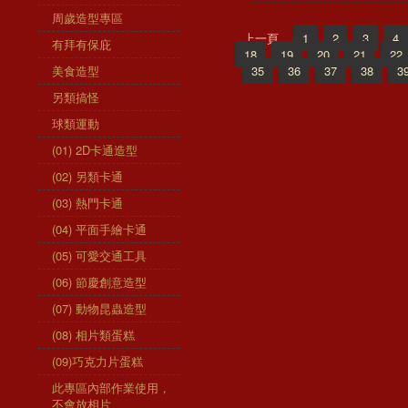
周歲造型專區
上一頁
1
2
3
4
有拜有保庇
18
19
20
21
22
美食造型
35
36
37
38
3
另類搞怪
球類運動
(01) 2D卡通造型
(02) 另類卡通
(03) 熱門卡通
(04) 平面手繪卡通
(05) 可愛交通工具
(06) 節慶創意造型
(07) 動物昆蟲造型
(08) 相片類蛋糕
(09)巧克力片蛋糕
此專區內部作業使用，
不會放相片