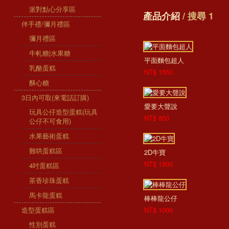
派對點心分享區
產品介紹
/ 搜尋 1
伴手禮/彌月禮區
彌月禮區
牛軋糖|水果糖
平面麵包超人
乳酪蛋糕
NT$ 1550
酥心糖
3日內可取(來電話訂購)
愛要大聲說
玩具公仔造型蛋糕(玩具
NT$ 850
公仔不可食用)
水果藝術蛋糕
難哄蛋糕區
2D牛寶
NT$ 1900
4吋蛋糕區
茶香珍珠蛋糕
馬卡龍蛋糕
棒棒龍公仔
造型蛋糕區
NT$ 1000
性別蛋糕