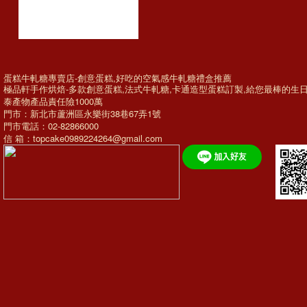
蛋糕牛軋糖專賣店-創意蛋糕,好吃的空氣感牛軋糖禮盒推薦
極品軒手作烘焙-多款
創意蛋糕
,法式牛軋糖,
卡通造型蛋糕訂製
,給您最棒的
生
泰產物產品責任險1000萬
門市：新北市蘆洲區永樂街38巷67弄1號
門市電話：02-82866000
信 箱：topcake0989224264@gmail.com