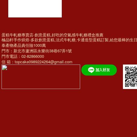
蛋糕牛軋糖專賣店-創意蛋糕,好吃的空氣感牛軋糖禮盒推薦
極品軒手作烘焙-多款
創意蛋糕
,法式牛軋糖,
卡通造型蛋糕訂製
,給您最棒的
生
泰產物產品責任險1000萬
門市：新北市蘆洲區永樂街38巷67弄1號
門市電話：02-82866000
信 箱：topcake0989224264@gmail.com