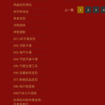
周歲造型專區
上一頁
1
2
3
4
有拜有保庇
美食造型
另類搞怪
球類運動
(01) 2D卡通造型
(02) 另類卡通
(03) 熱門卡通
(04) 平面手繪卡通
(05) 可愛交通工具
(06) 節慶創意造型
(07) 動物昆蟲造型
(08) 相片類蛋糕
(09)巧克力片蛋糕
此專區內部作業使用，
不會放相片