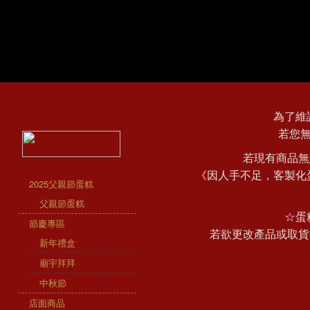
為了維
若您
若現有商品無
《因人手不足，客製化
2025父親節蛋糕
父親節蛋糕
☆蛋
節慶專區
若欲更改產品或取貨
新年禮盒
廟宇拜拜
中秋節
店面商品