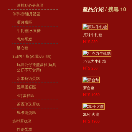
派對點心分享區
產品介紹
/ 搜尋 10
伴手禮/彌月禮區
彌月禮區
牛軋糖|水果糖
原味牛軋糖
乳酪蛋糕
NT$ 230
酥心糖
3日內可取(來電話訂購)
巧克力牛軋糖
玩具公仔造型蛋糕(玩具
NT$ 250
公仔不可食用)
水果藝術蛋糕
難哄蛋糕區
新台幣
NT$ 1050
4吋蛋糕區
茶香珍珠蛋糕
馬卡龍蛋糕
2D小火龍
造型蛋糕區
NT$ 1900
性別蛋糕