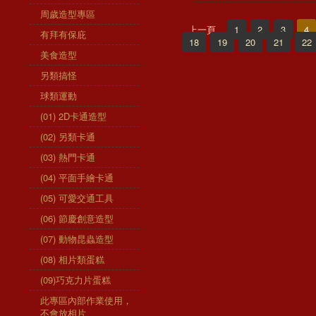
周歲造型專區
上一頁
1
2
3
4
有拜有保庇
18
19
20
21
22
美食造型
另類搞怪
球類運動
(01) 2D卡通造型
(02) 另類卡通
(03) 熱門卡通
(04) 平面手繪卡通
(05) 可愛交通工具
(06) 節慶創意造型
(07) 動物昆蟲造型
(08) 相片類蛋糕
(09)巧克力片蛋糕
此專區內部作業使用，
不會放相片