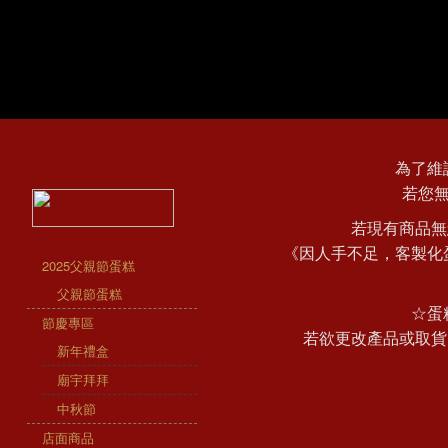
為了維
若您
若現有商品無
《因人手不足，客製化
2025父親節蛋糕
父親節蛋糕
☆蛋
節慶專區
若欲更改產品或取貨
新年禮盒
廟宇拜拜
中秋節
店面商品