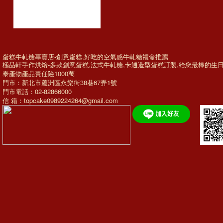
蛋糕牛軋糖專賣店-創意蛋糕,好吃的空氣感牛軋糖禮盒推薦
極品軒手作烘焙-多款
創意蛋糕
,法式牛軋糖,
卡通造型蛋糕訂製
,給您最棒的
生
泰產物產品責任險1000萬
門市：新北市蘆洲區永樂街38巷67弄1號
門市電話：02-82866000
信 箱：topcake0989224264@gmail.com