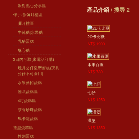
派對點心分享區
產品介紹
/ 搜尋 2
伴手禮/彌月禮區
彌月禮區
牛軋糖|水果糖
2D卡比獸
乳酪蛋糕
NT$ 1900
酥心糖
3日內可取(來電話訂購)
水果百匯
玩具公仔造型蛋糕(玩具
NT$ 780
公仔不可食用)
水果藝術蛋糕
難哄蛋糕區
七仔
NT$ 1250
4吋蛋糕區
茶香珍珠蛋糕
馬卡龍蛋糕
漢堡
造型蛋糕區
NT$ 1350
性別蛋糕