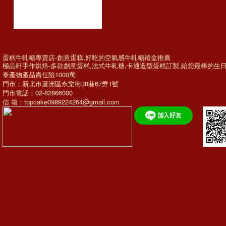
蛋糕牛軋糖專賣店-創意蛋糕,好吃的空氣感牛軋糖禮盒推薦
極品軒手作烘焙-多款
創意蛋糕
,法式牛軋糖,
卡通造型蛋糕訂製
,給您最棒的
生
泰產物產品責任險1000萬
門市：新北市蘆洲區永樂街38巷67弄1號
門市電話：02-82866000
信 箱：topcake0989224264@gmail.com