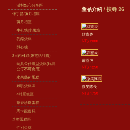
派對點心分享區
產品介紹
/ 搜尋 26
伴手禮/彌月禮區
彌月禮區
牛軋糖|水果糖
財寶袋
乳酪蛋糕
NT$ 2000
酥心糖
3日內可取(來電話訂購)
霹靂虎
玩具公仔造型蛋糕(玩具
NT$ 1250
公仔不可食用)
水果藝術蛋糕
難哄蛋糕區
微笑隊長
NT$ 1750
4吋蛋糕區
茶香珍珠蛋糕
馬卡龍蛋糕
造型蛋糕區
性別蛋糕