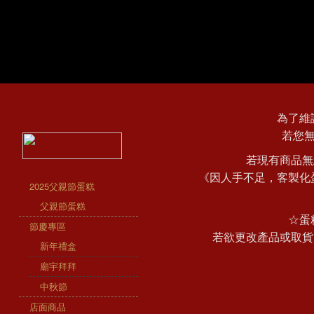
為了維
若您
若現有商品無
《因人手不足，客製化
2025父親節蛋糕
父親節蛋糕
☆蛋
節慶專區
若欲更改產品或取貨
新年禮盒
廟宇拜拜
中秋節
店面商品