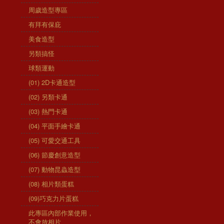
周歲造型專區
有拜有保庇
美食造型
另類搞怪
球類運動
(01) 2D卡通造型
(02) 另類卡通
(03) 熱門卡通
(04) 平面手繪卡通
(05) 可愛交通工具
(06) 節慶創意造型
(07) 動物昆蟲造型
(08) 相片類蛋糕
(09)巧克力片蛋糕
此專區內部作業使用，
不會放相片