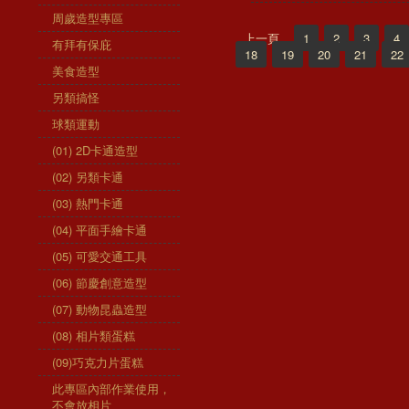
周歲造型專區
上一頁
1
2
3
4
有拜有保庇
18
19
20
21
22
美食造型
另類搞怪
球類運動
(01) 2D卡通造型
(02) 另類卡通
(03) 熱門卡通
(04) 平面手繪卡通
(05) 可愛交通工具
(06) 節慶創意造型
(07) 動物昆蟲造型
(08) 相片類蛋糕
(09)巧克力片蛋糕
此專區內部作業使用，
不會放相片