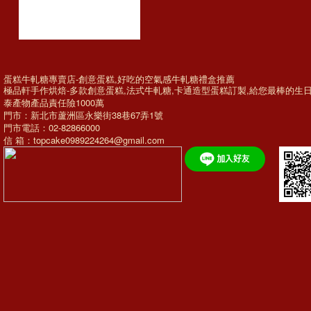
蛋糕牛軋糖專賣店-創意蛋糕,好吃的空氣感牛軋糖禮盒推薦
極品軒手作烘焙-多款
創意蛋糕
,法式牛軋糖,
卡通造型蛋糕訂製
,給您最棒的
生
泰產物產品責任險1000萬
門市：新北市蘆洲區永樂街38巷67弄1號
門市電話：02-82866000
信 箱：topcake0989224264@gmail.com