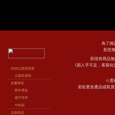
為了維
若您
若現有商品無
《因人手不足，客製化
2025父親節蛋糕
父親節蛋糕
☆蛋
節慶專區
若欲更改產品或取貨
新年禮盒
廟宇拜拜
中秋節
店面商品