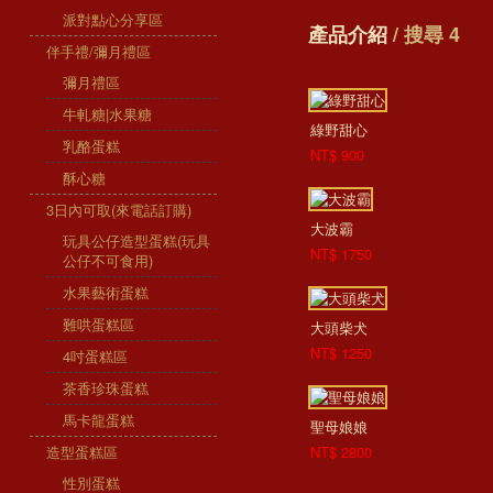
派對點心分享區
產品介紹
/ 搜尋 4
伴手禮/彌月禮區
彌月禮區
牛軋糖|水果糖
綠野甜心
乳酪蛋糕
NT$ 900
酥心糖
3日內可取(來電話訂購)
大波霸
玩具公仔造型蛋糕(玩具
NT$ 1750
公仔不可食用)
水果藝術蛋糕
難哄蛋糕區
大頭柴犬
NT$ 1250
4吋蛋糕區
茶香珍珠蛋糕
馬卡龍蛋糕
聖母娘娘
造型蛋糕區
NT$ 2800
性別蛋糕