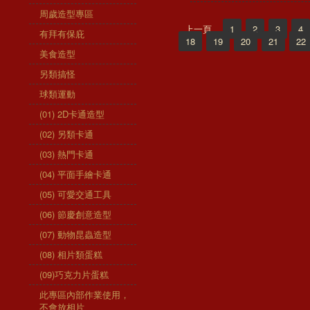
周歲造型專區
上一頁
1
2
3
4
有拜有保庇
18
19
20
21
22
美食造型
另類搞怪
球類運動
(01) 2D卡通造型
(02) 另類卡通
(03) 熱門卡通
(04) 平面手繪卡通
(05) 可愛交通工具
(06) 節慶創意造型
(07) 動物昆蟲造型
(08) 相片類蛋糕
(09)巧克力片蛋糕
此專區內部作業使用，
不會放相片