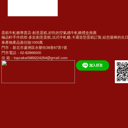
蛋糕牛軋糖專賣店-創意蛋糕,好吃的空氣感牛軋糖禮盒推薦
極品軒手作烘焙-多款
創意蛋糕
,法式牛軋糖,
卡通造型蛋糕訂製
,給您最棒的
生
泰產物產品責任險1000萬
門市：新北市蘆洲區永樂街38巷67弄1號
門市電話：02-82866000
信 箱：topcake0989224264@gmail.com