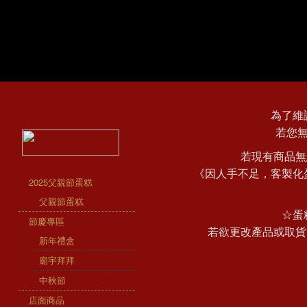
為了維
若您
若現有商品無
《因人手不足，客製化
2025父親節蛋糕
父親節蛋糕
☆蛋
節慶專區
若欲更改產品或取貨
新年禮盒
廟宇拜拜
中秋節
店面商品