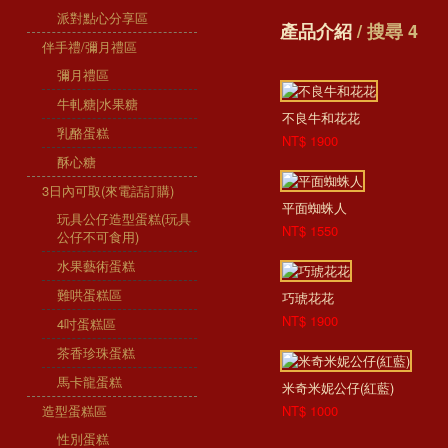
派對點心分享區
產品介紹
/ 搜尋 4
伴手禮/彌月禮區
彌月禮區
牛軋糖|水果糖
不良牛和花花
乳酪蛋糕
NT$ 1900
酥心糖
3日內可取(來電話訂購)
平面蜘蛛人
玩具公仔造型蛋糕(玩具
NT$ 1550
公仔不可食用)
水果藝術蛋糕
難哄蛋糕區
巧琥花花
NT$ 1900
4吋蛋糕區
茶香珍珠蛋糕
馬卡龍蛋糕
米奇米妮公仔(紅藍)
造型蛋糕區
NT$ 1000
性別蛋糕