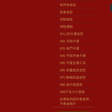
有拜有保庇
美食造型
另類搞怪
球類運動
(01) 2D卡通造型
(02) 另類卡通
(03) 熱門卡通
(04) 平面手繪卡通
(05) 可愛交通工具
(06) 節慶創意造型
(07) 動物昆蟲造型
(08) 相片類蛋糕
(09)巧克力片蛋糕
此專區內部作業使用，
不會放相片