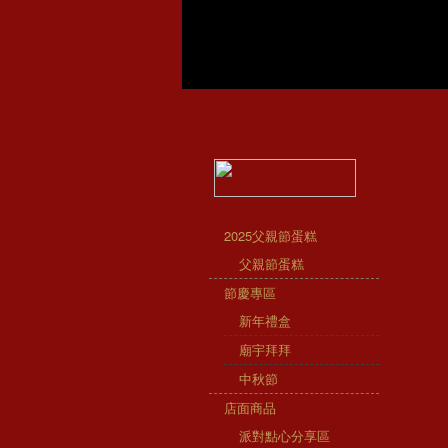
2025父親節蛋糕
父親節蛋糕
節慶專區
新年禮盒
廟宇拜拜
中秋節
店面商品
派對點心分享區