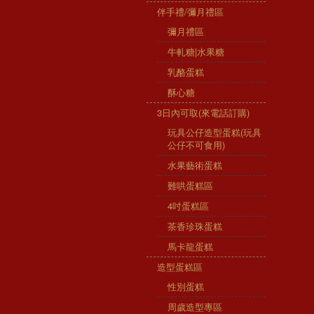
伴手禮/彌月禮區
彌月禮區
牛軋糖|水果糖
乳酪蛋糕
酥心糖
3日內可取(來電話訂購)
玩具公仔造型蛋糕(玩具
公仔不可食用)
水果藝術蛋糕
難哄蛋糕區
4吋蛋糕區
茶香珍珠蛋糕
馬卡龍蛋糕
造型蛋糕區
性別蛋糕
周歲造型專區