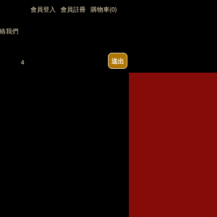
會員登入
會員註冊
購物車(0)
送出
12:00)，七日內急單請勿下單(請來電詢問)