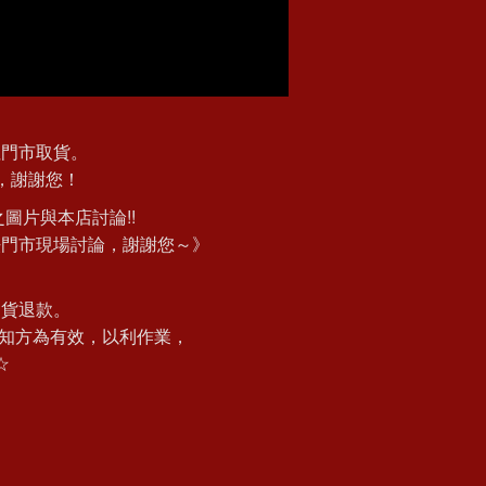
往門市取貨。
，謝謝您！
圖片與本店討論!!
法門市現場討論，謝謝您～》
退貨退款。
知方為有效，以利作業，
☆