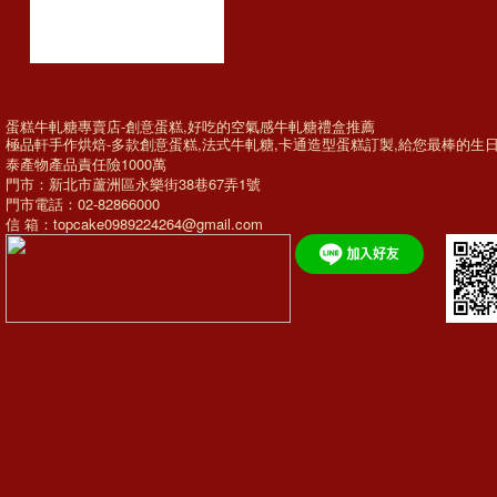
蛋糕牛軋糖專賣店-創意蛋糕,好吃的空氣感牛軋糖禮盒推薦
極品軒手作烘焙-多款
創意蛋糕
,法式牛軋糖,
卡通造型蛋糕訂製
,給您最棒的
生
泰產物產品責任險1000萬
門市：新北市蘆洲區永樂街38巷67弄1號
門市電話：02-82866000
信 箱：topcake0989224264@gmail.com