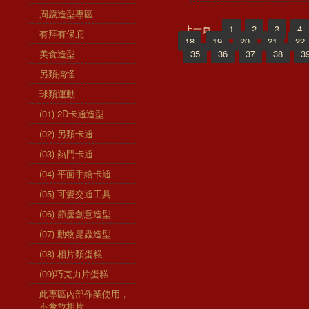
周歲造型專區
上一頁
1
2
3
4
有拜有保庇
18
19
20
21
22
美食造型
35
36
37
38
3
另類搞怪
球類運動
(01) 2D卡通造型
(02) 另類卡通
(03) 熱門卡通
(04) 平面手繪卡通
(05) 可愛交通工具
(06) 節慶創意造型
(07) 動物昆蟲造型
(08) 相片類蛋糕
(09)巧克力片蛋糕
此專區內部作業使用，
不會放相片