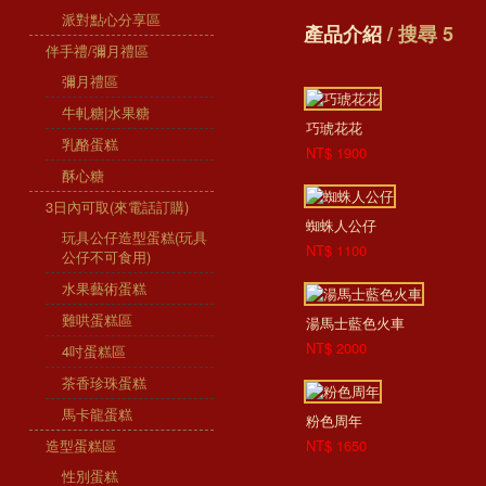
派對點心分享區
產品介紹
/ 搜尋 5
伴手禮/彌月禮區
彌月禮區
牛軋糖|水果糖
巧琥花花
乳酪蛋糕
NT$ 1900
酥心糖
3日內可取(來電話訂購)
蜘蛛人公仔
玩具公仔造型蛋糕(玩具
NT$ 1100
公仔不可食用)
水果藝術蛋糕
難哄蛋糕區
湯馬士藍色火車
NT$ 2000
4吋蛋糕區
茶香珍珠蛋糕
馬卡龍蛋糕
粉色周年
造型蛋糕區
NT$ 1650
性別蛋糕