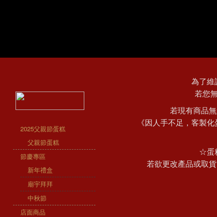
為了維
若您
若現有商品無
《因人手不足，客製化
2025父親節蛋糕
父親節蛋糕
☆蛋
節慶專區
若欲更改產品或取貨
新年禮盒
廟宇拜拜
中秋節
店面商品