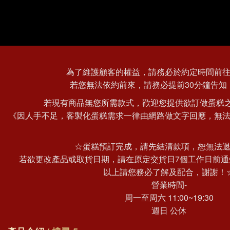
為了維護顧客的權益，請務必於約定時間前
若您無法依約前來，請務必提前30分鐘告知
若現有商品無您所需款式，歡迎您提供欲訂做蛋糕之
《因人手不足，客製化蛋糕需求一律由網路做文字回應，無
☆蛋糕預訂完成，請先結清款項，恕無法
若欲更改產品或取貨日期，請在原定交貨日7個工作日前通
以上請您務必了解及配合，謝謝！
營業時間-
周一至周六 11:00~19:30
週日 公休