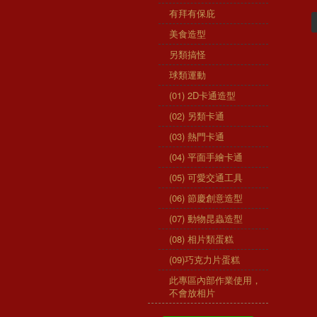
有拜有保庇
美食造型
另類搞怪
球類運動
(01) 2D卡通造型
(02) 另類卡通
(03) 熱門卡通
(04) 平面手繪卡通
(05) 可愛交通工具
(06) 節慶創意造型
(07) 動物昆蟲造型
(08) 相片類蛋糕
(09)巧克力片蛋糕
此專區內部作業使用，
不會放相片