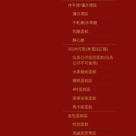
伴手禮/彌月禮區
彌月禮區
牛軋糖|水果糖
乳酪蛋糕
酥心糖
3日內可取(來電話訂購)
玩具公仔造型蛋糕(玩具
公仔不可食用)
水果藝術蛋糕
難哄蛋糕區
4吋蛋糕區
茶香珍珠蛋糕
馬卡龍蛋糕
造型蛋糕區
性別蛋糕
周歲造型專區