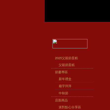
2025父親節蛋糕
父親節蛋糕
節慶專區
新年禮盒
廟宇拜拜
中秋節
店面商品
派對點心分享區