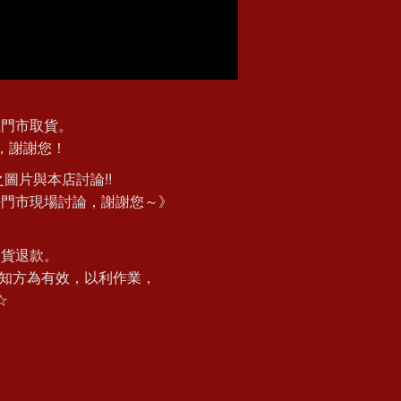
往門市取貨。
，謝謝您！
圖片與本店討論!!
法門市現場討論，謝謝您～》
退貨退款。
知方為有效，以利作業，
☆