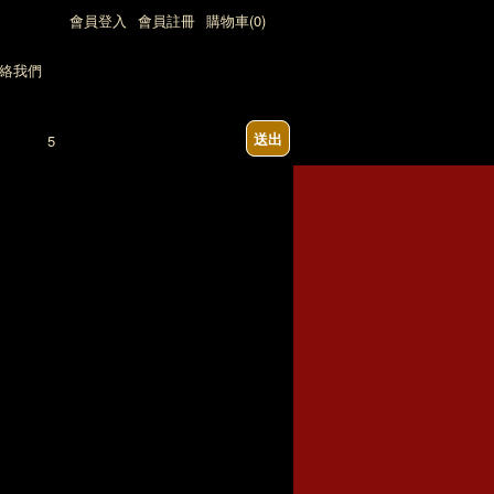
會員登入
會員註冊
購物車(0)
送出
12:00)，七日內急單請勿下單(請來電詢問)