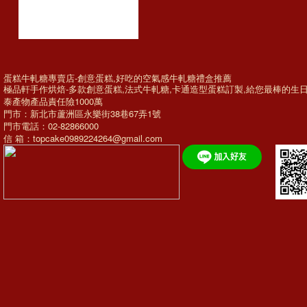
蛋糕牛軋糖專賣店-創意蛋糕,好吃的空氣感牛軋糖禮盒推薦
極品軒手作烘焙-多款
創意蛋糕
,法式牛軋糖,
卡通造型蛋糕訂製
,給您最棒的
生
泰產物產品責任險1000萬
門市：新北市蘆洲區永樂街38巷67弄1號
門市電話：02-82866000
信 箱：topcake0989224264@gmail.com