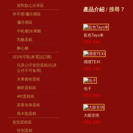
派對點心分享區
產品介紹
/ 搜尋 7
伴手禮/彌月禮區
彌月禮區
牛軋糖|水果糖
藍色Tayo車
乳酪蛋糕
NT$ 2000
酥心糖
3日內可取(來電話訂購)
嘿嘿TEXI
玩具公仔造型蛋糕(玩具
NT$ 1750
公仔不可食用)
水果藝術蛋糕
難哄蛋糕區
包子
NT$ 1550
4吋蛋糕區
茶香珍珠蛋糕
馬卡龍蛋糕
大眼安琪
造型蛋糕區
NT$ 2200
性別蛋糕