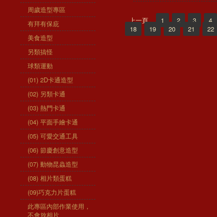
周歲造型專區
上一頁
1
2
3
4
有拜有保庇
18
19
20
21
22
美食造型
另類搞怪
球類運動
(01) 2D卡通造型
(02) 另類卡通
(03) 熱門卡通
(04) 平面手繪卡通
(05) 可愛交通工具
(06) 節慶創意造型
(07) 動物昆蟲造型
(08) 相片類蛋糕
(09)巧克力片蛋糕
此專區內部作業使用，
不會放相片