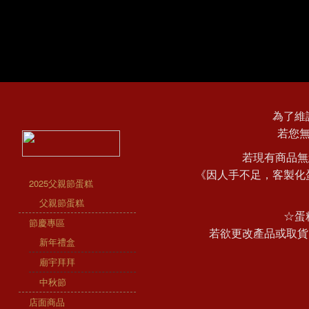
為了維
若您
若現有商品無
《因人手不足，客製化
2025父親節蛋糕
父親節蛋糕
☆蛋
節慶專區
若欲更改產品或取貨
新年禮盒
廟宇拜拜
中秋節
店面商品