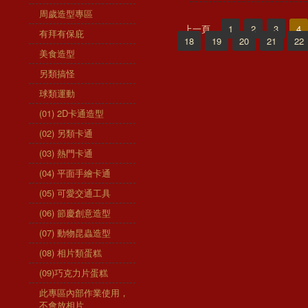
周歲造型專區
上一頁
1
2
3
4
有拜有保庇
18
19
20
21
22
美食造型
另類搞怪
球類運動
(01) 2D卡通造型
(02) 另類卡通
(03) 熱門卡通
(04) 平面手繪卡通
(05) 可愛交通工具
(06) 節慶創意造型
(07) 動物昆蟲造型
(08) 相片類蛋糕
(09)巧克力片蛋糕
此專區內部作業使用，
不會放相片