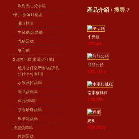
派對點心分享區
產品介紹
/ 搜尋 7
伴手禮/彌月禮區
彌月禮區
牛軋糖|水果糖
平安龜
乳酪蛋糕
NT$ 400
酥心糖
3日內可取(來電話訂購)
熊熊公仔
玩具公仔造型蛋糕(玩具
NT$ 1000
公仔不可食用)
水果藝術蛋糕
難哄蛋糕區
南棗核桃糕
NT$ 250
4吋蛋糕區
茶香珍珠蛋糕
馬卡龍蛋糕
媽祖
造型蛋糕區
NT$ 2800
性別蛋糕