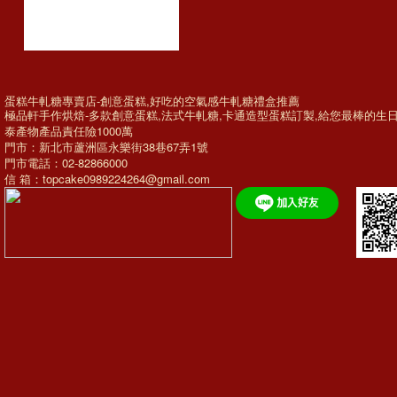
蛋糕牛軋糖專賣店-創意蛋糕,好吃的空氣感牛軋糖禮盒推薦
極品軒手作烘焙-多款
創意蛋糕
,法式牛軋糖,
卡通造型蛋糕訂製
,給您最棒的
生
泰產物產品責任險1000萬
門市：新北市蘆洲區永樂街38巷67弄1號
門市電話：02-82866000
信 箱：topcake0989224264@gmail.com