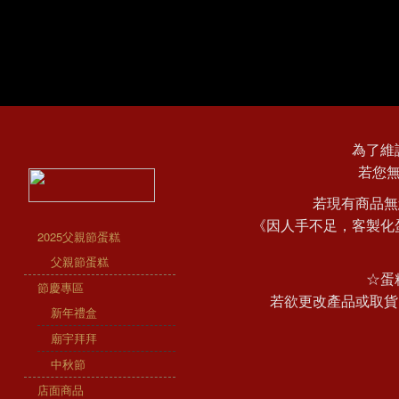
為了維
若您
若現有商品無
《因人手不足，客製化
2025父親節蛋糕
父親節蛋糕
☆蛋
節慶專區
若欲更改產品或取貨
新年禮盒
廟宇拜拜
中秋節
店面商品