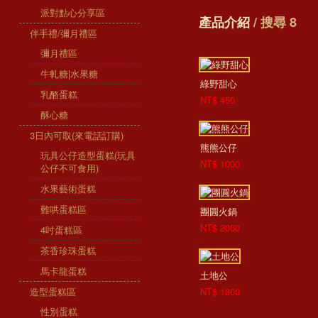
派對點心分享區
產品介紹
/ 搜尋 8
伴手禮/彌月禮區
彌月禮區
牛軋糖|水果糖
綠野甜心
乳酪蛋糕
NT$ 450
酥心糖
3日內可取(來電話訂購)
熊熊公仔
玩具公仔造型蛋糕(玩具
NT$ 1000
公仔不可食用)
水果藝術蛋糕
難哄蛋糕區
團圓火鍋
NT$ 2000
4吋蛋糕區
茶香珍珠蛋糕
馬卡龍蛋糕
土地公
造型蛋糕區
NT$ 1800
性別蛋糕