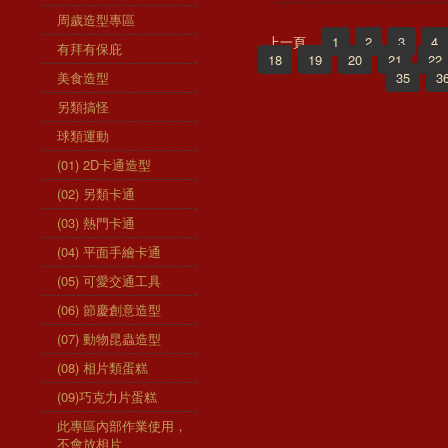
周歲造型專區
上一頁
1
2
3
4
有拜有保庇
18
19
20
21
22
美食造型
35
3
另類搞怪
球類運動
(01) 2D卡通造型
(02) 另類卡通
(03) 熱門卡通
(04) 平面手繪卡通
(05) 可愛交通工具
(06) 節慶創意造型
(07) 動物昆蟲造型
(08) 相片類蛋糕
(09)巧克力片蛋糕
此專區內部作業使用，
不會放相片