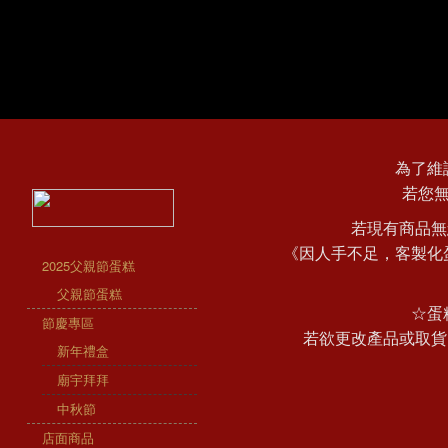
為了維
若您
若現有商品無
《因人手不足，客製化
2025父親節蛋糕
父親節蛋糕
☆蛋
節慶專區
若欲更改產品或取貨
新年禮盒
廟宇拜拜
中秋節
店面商品