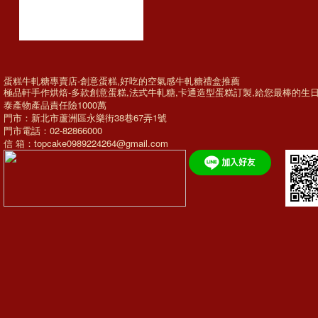
蛋糕牛軋糖專賣店-創意蛋糕,好吃的空氣感牛軋糖禮盒推薦
極品軒手作烘焙-多款
創意蛋糕
,法式牛軋糖,
卡通造型蛋糕訂製
,給您最棒的
生
泰產物產品責任險1000萬
門市：新北市蘆洲區永樂街38巷67弄1號
門市電話：02-82866000
信 箱：topcake0989224264@gmail.com