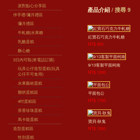
派對點心分享區
產品介紹
/ 搜尋 9
伴手禮/彌月禮區
彌月禮區
牛軋糖|水果糖
紅寶石巧克力牛軋糖
乳酪蛋糕
NT$ 350
酥心糖
3日內可取(來電話訂購)
9/13客製平面柯南
玩具公仔造型蛋糕(玩具
NT$ 1200
公仔不可食用)
水果藝術蛋糕
難哄蛋糕區
平面包公
NT$ 1700
4吋蛋糕區
茶香珍珠蛋糕
馬卡龍蛋糕
寶貝-耿鬼
造型蛋糕區
NT$ 1550
性別蛋糕