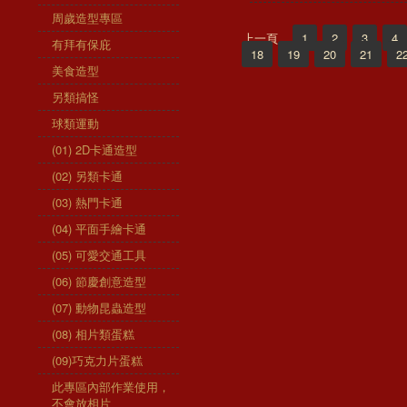
周歲造型專區
上一頁
1
2
3
4
有拜有保庇
18
19
20
21
2
美食造型
另類搞怪
球類運動
(01) 2D卡通造型
(02) 另類卡通
(03) 熱門卡通
(04) 平面手繪卡通
(05) 可愛交通工具
(06) 節慶創意造型
(07) 動物昆蟲造型
(08) 相片類蛋糕
(09)巧克力片蛋糕
此專區內部作業使用，
不會放相片