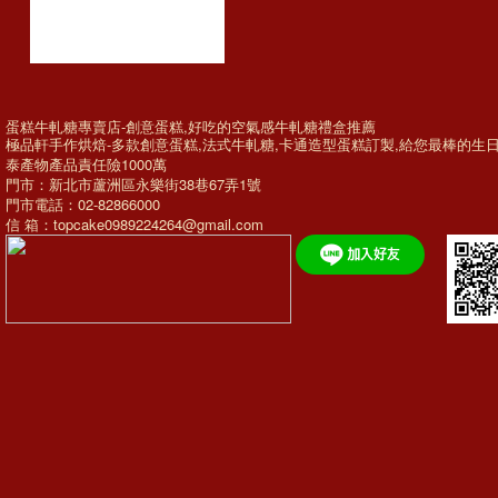
蛋糕牛軋糖專賣店-創意蛋糕,好吃的空氣感牛軋糖禮盒推薦
極品軒手作烘焙-多款
創意蛋糕
,法式牛軋糖,
卡通造型蛋糕訂製
,給您最棒的
生
泰產物產品責任險1000萬
門市：新北市蘆洲區永樂街38巷67弄1號
門市電話：02-82866000
信 箱：topcake0989224264@gmail.com