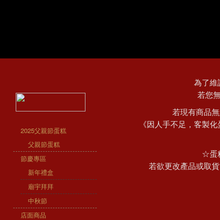
為了維
若您
若現有商品無
《因人手不足，客製化
2025父親節蛋糕
父親節蛋糕
☆蛋
節慶專區
若欲更改產品或取貨
新年禮盒
廟宇拜拜
中秋節
店面商品