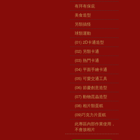
有拜有保庇
美食造型
另類搞怪
球類運動
(01) 2D卡通造型
(02) 另類卡通
(03) 熱門卡通
(04) 平面手繪卡通
(05) 可愛交通工具
(06) 節慶創意造型
(07) 動物昆蟲造型
(08) 相片類蛋糕
(09)巧克力片蛋糕
此專區內部作業使用，
不會放相片