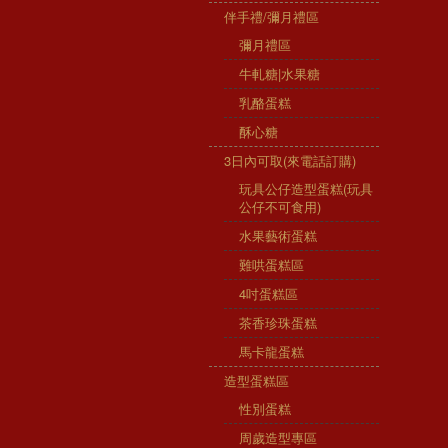
伴手禮/彌月禮區
彌月禮區
牛軋糖|水果糖
乳酪蛋糕
酥心糖
3日內可取(來電話訂購)
玩具公仔造型蛋糕(玩具
公仔不可食用)
水果藝術蛋糕
難哄蛋糕區
4吋蛋糕區
茶香珍珠蛋糕
馬卡龍蛋糕
造型蛋糕區
性別蛋糕
周歲造型專區