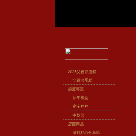
2025父親節蛋糕
父親節蛋糕
節慶專區
新年禮盒
廟宇拜拜
中秋節
店面商品
派對點心分享區