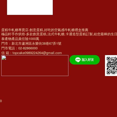
蛋糕牛軋糖專賣店-創意蛋糕,好吃的空氣感牛軋糖禮盒推薦
極品軒手作烘焙-多款
創意蛋糕
,法式牛軋糖,
卡通造型蛋糕訂製
,給您最棒的
生
泰產物產品責任險1000萬
門市：新北市蘆洲區永樂街38巷67弄1號
門市電話：02-82866000
信 箱：topcake0989224264@gmail.com
0