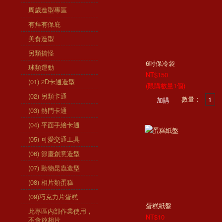
周歲造型專區
有拜有保庇
美食造型
另類搞怪
6吋保冷袋
球類運動
NT$150
(01) 2D卡通造型
(限購數量1個)
(02) 另類卡通
數量：
(03) 熱門卡通
(04) 平面手繪卡通
(05) 可愛交通工具
(06) 節慶創意造型
(07) 動物昆蟲造型
(08) 相片類蛋糕
(09)巧克力片蛋糕
蛋糕紙盤
此專區內部作業使用，
NT$10
不會放相片