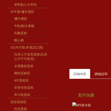
派對點心分享區
伴手禮/彌月禮區
彌月禮區
牛軋糖|水果糖
乳酪蛋糕
酥心糖
3日內可取(來電話訂購)
玩具公仔造型蛋糕(玩具
公仔不可食用)
水果藝術蛋糕
難哄蛋糕區
詳細內容
購物說明
4吋蛋糕區
茶香珍珠蛋糕
馬卡龍蛋糕
配件加購
造型蛋糕區
性別蛋糕