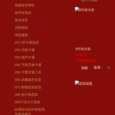
周歲造型專區
有拜有保庇
美食造型
另類搞怪
球類運動
(01) 2D卡通造型
6吋保冷袋
(02) 另類卡通
NT$150
(03) 熱門卡通
(限購數量1個)
(04) 平面手繪卡通
數量：
(05) 可愛交通工具
(06) 節慶創意造型
(07) 動物昆蟲造型
(08) 相片類蛋糕
(09)巧克力片蛋糕
此專區內部作業使用，
不會放相片