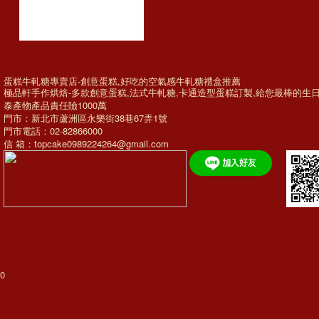
蛋糕牛軋糖專賣店-創意蛋糕,好吃的空氣感牛軋糖禮盒推薦
極品軒手作烘焙-多款
創意蛋糕
,法式牛軋糖,
卡通造型蛋糕訂製
,給您最棒的
生
泰產物產品責任險1000萬
門市：新北市蘆洲區永樂街38巷67弄1號
門市電話：02-82866000
信 箱：topcake0989224264@gmail.com
0