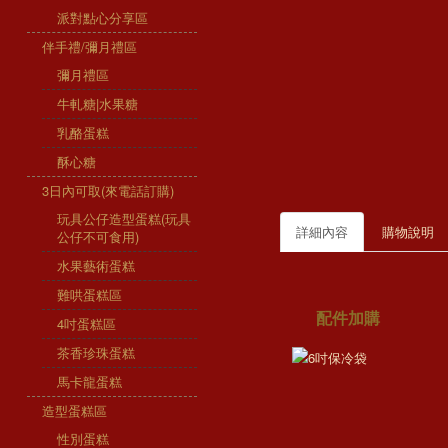
派對點心分享區
伴手禮/彌月禮區
彌月禮區
牛軋糖|水果糖
乳酪蛋糕
酥心糖
3日內可取(來電話訂購)
玩具公仔造型蛋糕(玩具
詳細內容
購物說明
公仔不可食用)
水果藝術蛋糕
難哄蛋糕區
配件加購
4吋蛋糕區
茶香珍珠蛋糕
馬卡龍蛋糕
造型蛋糕區
性別蛋糕