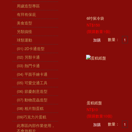
周歲造型專區
有拜有保庇
6吋保冷袋
美食造型
NT$150
另類搞怪
(限購數量1個)
數量：
球類運動
(01) 2D卡通造型
(02) 另類卡通
(03) 熱門卡通
(04) 平面手繪卡通
(05) 可愛交通工具
(06) 節慶創意造型
(07) 動物昆蟲造型
蛋糕紙盤
(08) 相片類蛋糕
NT$10
(限購數量10個)
(09)巧克力片蛋糕
數量：
此專區內部作業使用，
不會放相片