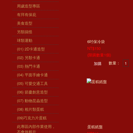
周歲造型專區
有拜有保庇
美食造型
另類搞怪
球類運動
6吋保冷袋
NT$150
(01) 2D卡通造型
(限購數量1個)
(02) 另類卡通
數量：
(03) 熱門卡通
(04) 平面手繪卡通
(05) 可愛交通工具
(06) 節慶創意造型
(07) 動物昆蟲造型
(08) 相片類蛋糕
(09)巧克力片蛋糕
此專區內部作業使用，
蛋糕紙盤
不會放相片