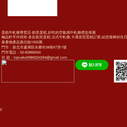
蛋糕牛軋糖專賣店-創意蛋糕,好吃的空氣感牛軋糖禮盒推薦
極品軒手作烘焙-多款
創意蛋糕
,法式牛軋糖,
卡通造型蛋糕訂製
,給您最棒的
生
泰產物產品責任險1000萬
門市：新北市蘆洲區永樂街38巷67弄1號
門市電話：02-82866000
信 箱：topcake0989224264@gmail.com
0