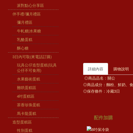
派對點心分享區
伴手禮/彌月禮區
彌月禮區
牛軋糖|水果糖
乳酪蛋糕
酥心糖
3日內可取(來電話訂購)
玩具公仔造型蛋糕(玩具
詳細內容
購物說明
公仔不可食用)
◎商品品名：關公
水果藝術蛋糕
◎商品成分：麵粉、鮮奶、
難哄蛋糕區
◎保存條件：冷藏3日
4吋蛋糕區
茶香珍珠蛋糕
馬卡龍蛋糕
配件加購
造型蛋糕區
性別蛋糕