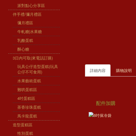
派對點心分享區
伴手禮/彌月禮區
彌月禮區
牛軋糖|水果糖
乳酪蛋糕
酥心糖
3日內可取(來電話訂購)
玩具公仔造型蛋糕(玩具
詳細內容
購物說明
公仔不可食用)
水果藝術蛋糕
難哄蛋糕區
4吋蛋糕區
配件加購
茶香珍珠蛋糕
馬卡龍蛋糕
造型蛋糕區
性別蛋糕