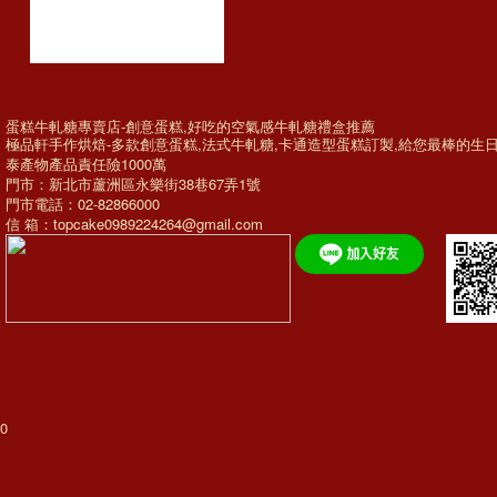
蛋糕牛軋糖專賣店-創意蛋糕,好吃的空氣感牛軋糖禮盒推薦
極品軒手作烘焙-多款
創意蛋糕
,法式牛軋糖,
卡通造型蛋糕訂製
,給您最棒的
生
泰產物產品責任險1000萬
門市：新北市蘆洲區永樂街38巷67弄1號
門市電話：02-82866000
信 箱：topcake0989224264@gmail.com
0