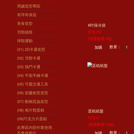
周歲造型專區
有拜有保庇
美食造型
6吋保冷袋
另類搞怪
NT$150
(限購數量1個)
球類運動
數量：
(01) 2D卡通造型
(02) 另類卡通
(03) 熱門卡通
(04) 平面手繪卡通
(05) 可愛交通工具
(06) 節慶創意造型
(07) 動物昆蟲造型
(08) 相片類蛋糕
蛋糕紙盤
NT$10
(09)巧克力片蛋糕
(限購數量10個)
此專區內部作業使用，
數量：
不會放相片