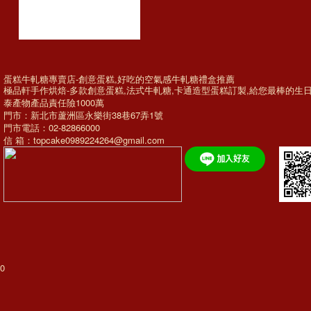
蛋糕牛軋糖專賣店-創意蛋糕,好吃的空氣感牛軋糖禮盒推薦
極品軒手作烘焙-多款
創意蛋糕
,法式牛軋糖,
卡通造型蛋糕訂製
,給您最棒的
生
泰產物產品責任險1000萬
門市：新北市蘆洲區永樂街38巷67弄1號
門市電話：02-82866000
信 箱：topcake0989224264@gmail.com
0