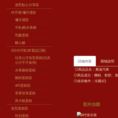
派對點心分享區
伴手禮/彌月禮區
彌月禮區
牛軋糖|水果糖
乳酪蛋糕
酥心糖
3日內可取(來電話訂購)
玩具公仔造型蛋糕(玩具
詳細內容
購物說明
公仔不可食用)
◎商品品名：奧迪汽車
水果藝術蛋糕
◎商品成分：麵粉、鮮奶、
難哄蛋糕區
◎保存條件：冷藏3日
4吋蛋糕區
茶香珍珠蛋糕
馬卡龍蛋糕
配件加購
造型蛋糕區
性別蛋糕