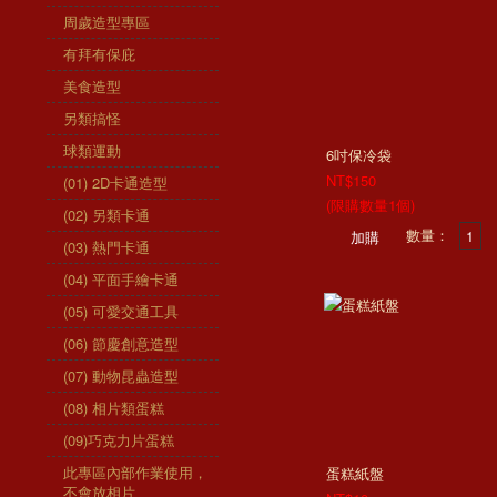
周歲造型專區
有拜有保庇
美食造型
另類搞怪
球類運動
6吋保冷袋
NT$150
(01) 2D卡通造型
(限購數量1個)
(02) 另類卡通
數量：
(03) 熱門卡通
(04) 平面手繪卡通
(05) 可愛交通工具
(06) 節慶創意造型
(07) 動物昆蟲造型
(08) 相片類蛋糕
(09)巧克力片蛋糕
此專區內部作業使用，
蛋糕紙盤
不會放相片