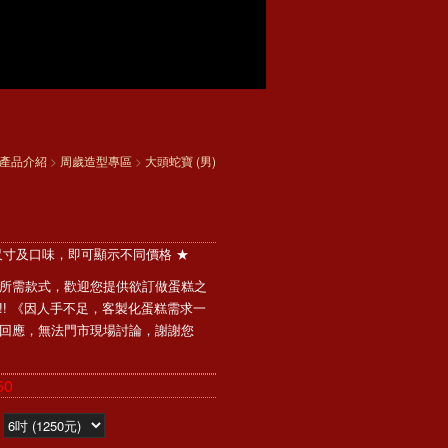
產品介紹
>
周歲造型專區
>
大頭蛇寶 (男)
尺寸及口味，即可顯示不同價格 ★
所需款式，歡迎您提供欲訂做蛋糕之
!! 《因人手不足，客製化蛋糕需求一
回應，無法門市現場討論，謝謝您
50