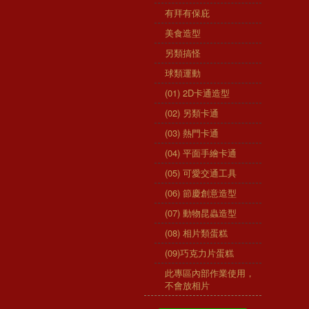
有拜有保庇
美食造型
另類搞怪
球類運動
(01) 2D卡通造型
(02) 另類卡通
(03) 熱門卡通
(04) 平面手繪卡通
(05) 可愛交通工具
(06) 節慶創意造型
(07) 動物昆蟲造型
(08) 相片類蛋糕
(09)巧克力片蛋糕
此專區內部作業使用，
不會放相片