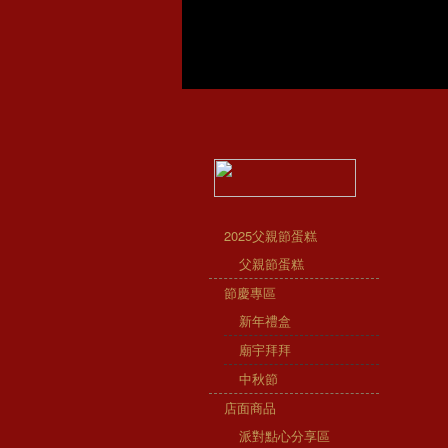
2025父親節蛋糕
父親節蛋糕
節慶專區
新年禮盒
廟宇拜拜
中秋節
店面商品
派對點心分享區