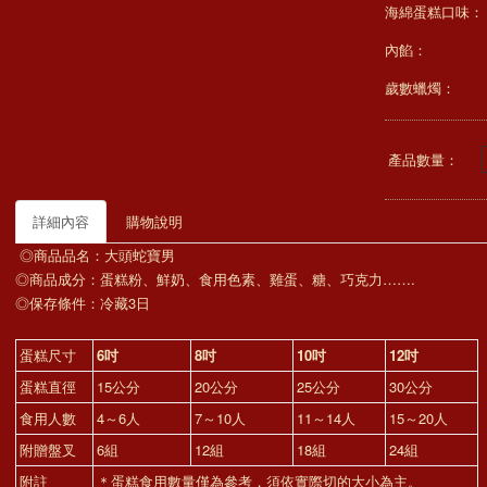
海綿蛋糕口味：
內餡：
歲數蠟燭：
產品數量：
詳細內容
購物說明
◎商品品名：大頭蛇寶男
◎商品成分：蛋糕粉、鮮奶、食用色素、雞蛋、糖、巧克力…….
◎保存條件：冷藏3日
蛋糕尺寸
6
吋
8
吋
10
吋
12
吋
蛋糕直徑
15公分
20公分
25公分
30公分
食用人數
4～6人
7～10人
11～14人
15～20人
附贈盤叉
6組
12組
18組
24組
附註
＊蛋糕食用數量僅為參考，須依實際切的大小為主。