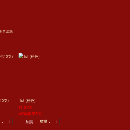
創意蛋糕
0支)
1st (粉色)
NT$150
(限購數量5個)
量：
數量：