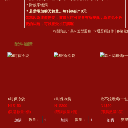
＊附數字蠟燭
＊若需增加盤叉數量…每1包6組/10元
蛋糕因為造型需要，實際尺吋可能會有所差異，為避免不必
要的糾紛，可以接受才訂購喔
相關資訊：
美味造型蛋糕
│
卡通蛋糕訂作
│
客製化
配件加購
6吋保冷袋
8吋保冷袋
吹不熄蠟燭(一包1
NT$150
NT$200
NT$50
(限購數量1個)
(限購數量1個)
(限購數量3個)
數量：
數量：
數