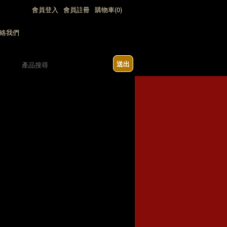
會員登入
會員註冊
購物車(0)
送出
2:00)，七日內急單請勿下單(請來電詢問)