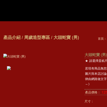
產品介紹 / 周歲造型專區 / 大頭蛇寶 (男)
首頁
>
大頭蛇寶 (男)
★ 請選擇蛋糕
若現有商品無您
圖片與本店討論
律由網路做文字
～》
12
產品價格：
尺寸：