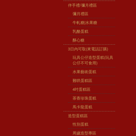
伴手禮/彌月禮區
彌月禮區
牛軋糖|水果糖
乳酪蛋糕
酥心糖
3日內可取(來電話訂購)
玩具公仔造型蛋糕(玩具
公仔不可食用)
水果藝術蛋糕
難哄蛋糕區
4吋蛋糕區
茶香珍珠蛋糕
馬卡龍蛋糕
造型蛋糕區
性別蛋糕
周歲造型專區