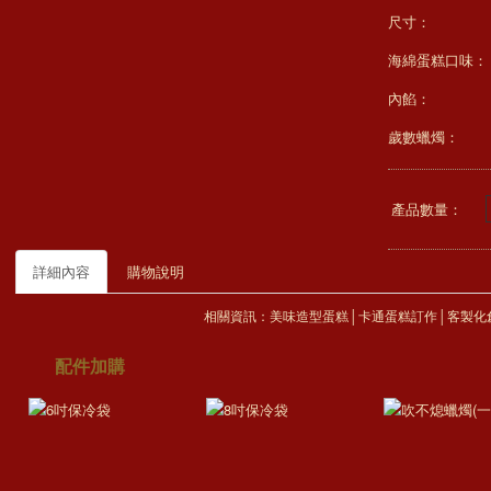
尺寸：
海綿蛋糕口味：
內餡：
歲數蠟燭：
產品數量：
詳細內容
購物說明
相關資訊：
美味造型蛋糕
│
卡通蛋糕訂作
│
客製化
配件加購