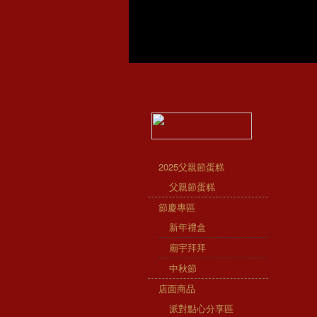
2025父親節蛋糕
父親節蛋糕
節慶專區
新年禮盒
廟宇拜拜
中秋節
店面商品
派對點心分享區