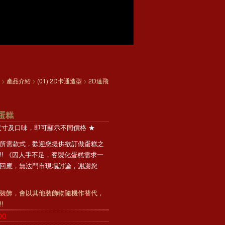
>
產品介紹
>
(01) 2D卡通造型
>
2D達飛
通蛋糕
尺寸及口味，即可顯示不同價格 ★
所需款式，歡迎您提供欲訂做蛋糕之
!! 《因人手不足，客製化蛋糕需求一
回應，無法門市現場討論，謝謝您
裝飾，會以其他裝飾物隨機作替代，
!
00