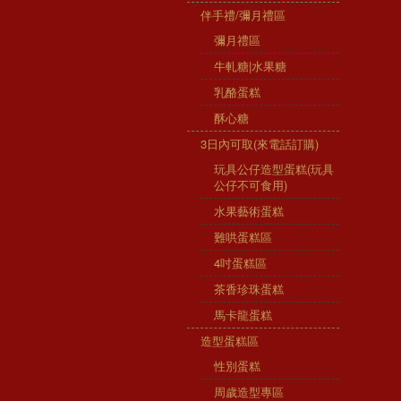
伴手禮/彌月禮區
彌月禮區
牛軋糖|水果糖
乳酪蛋糕
酥心糖
3日內可取(來電話訂購)
玩具公仔造型蛋糕(玩具
公仔不可食用)
水果藝術蛋糕
難哄蛋糕區
4吋蛋糕區
茶香珍珠蛋糕
馬卡龍蛋糕
造型蛋糕區
性別蛋糕
周歲造型專區