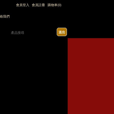
會員登入
會員註冊
購物車(0)
送出
2:00)，七日內急單請勿下單(請來電詢問)