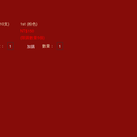
0支)
1st (粉色)
NT$150
(限購數量5個)
量：
數量：