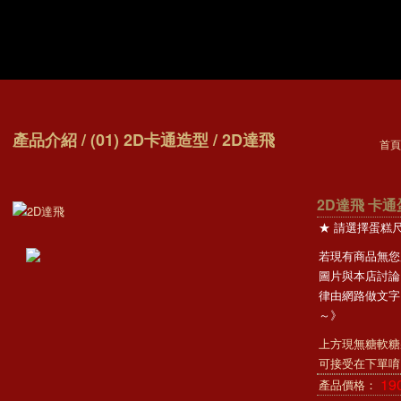
產品介紹 / (01) 2D卡通造型 / 2D達飛
首頁
2D達飛 卡
★ 請選擇蛋糕
若現有商品無您
圖片與本店討論
律由網路做文字
～》
上方現無糖軟糖
可接受在下單唷!
19
產品價格：