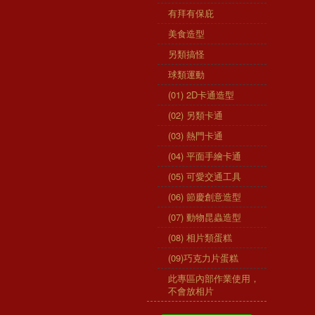
有拜有保庇
美食造型
另類搞怪
球類運動
(01) 2D卡通造型
(02) 另類卡通
(03) 熱門卡通
(04) 平面手繪卡通
(05) 可愛交通工具
(06) 節慶創意造型
(07) 動物昆蟲造型
(08) 相片類蛋糕
(09)巧克力片蛋糕
此專區內部作業使用，
不會放相片