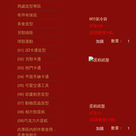
周歲造型專區
有拜有保庇
6吋保冷袋
美食造型
NT$150
另類搞怪
(限購數量1個)
數量：
球類運動
(01) 2D卡通造型
(02) 另類卡通
(03) 熱門卡通
(04) 平面手繪卡通
(05) 可愛交通工具
(06) 節慶創意造型
(07) 動物昆蟲造型
蛋糕紙盤
(08) 相片類蛋糕
NT$10
(限購數量10個)
(09)巧克力片蛋糕
數量：
此專區內部作業使用，
不會放相片