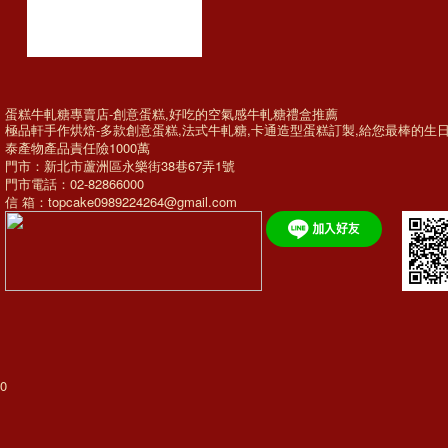
蛋糕牛軋糖專賣店-創意蛋糕,好吃的空氣感牛軋糖禮盒推薦
極品軒手作烘焙-多款
創意蛋糕
,法式牛軋糖,
卡通造型蛋糕訂製
,給您最棒的
生
泰產物產品責任險1000萬
門市：新北市蘆洲區永樂街38巷67弄1號
門市電話：02-82866000
信 箱：topcake0989224264@gmail.com
0