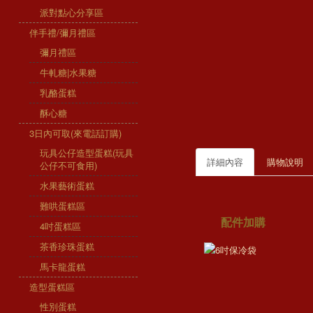
派對點心分享區
伴手禮/彌月禮區
彌月禮區
牛軋糖|水果糖
乳酪蛋糕
酥心糖
3日內可取(來電話訂購)
玩具公仔造型蛋糕(玩具
詳細內容
購物說明
公仔不可食用)
水果藝術蛋糕
難哄蛋糕區
配件加購
4吋蛋糕區
茶香珍珠蛋糕
馬卡龍蛋糕
造型蛋糕區
性別蛋糕