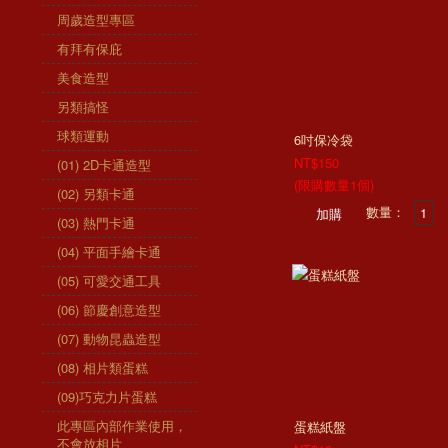
周歲造型專區
有拜有保庇
美食造型
另類搞怪
球類運動
6吋保冷袋
NT$150
(01) 2D卡通造型
(限購數量1個)
(02) 另類卡通
數量：
(03) 熱門卡通
(04) 平面手繪卡通
(05) 可愛交通工具
(06) 節慶創意造型
(07) 動物昆蟲造型
(08) 相片類蛋糕
(09)巧克力片蛋糕
此專區內部作業使用，
蛋糕紙盤
不會放相片