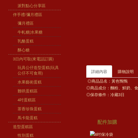
派對點心分享區
伴手禮/彌月禮區
彌月禮區
牛軋糖|水果糖
乳酪蛋糕
酥心糖
3日內可取(來電話訂購)
玩具公仔造型蛋糕(玩具
詳細內容
購物說明
公仔不可食用)
◎商品品名：黃色鴨鴨
水果藝術蛋糕
◎商品成分：麵粉、鮮奶、
難哄蛋糕區
◎保存條件：冷藏3日
4吋蛋糕區
茶香珍珠蛋糕
馬卡龍蛋糕
配件加購
造型蛋糕區
性別蛋糕