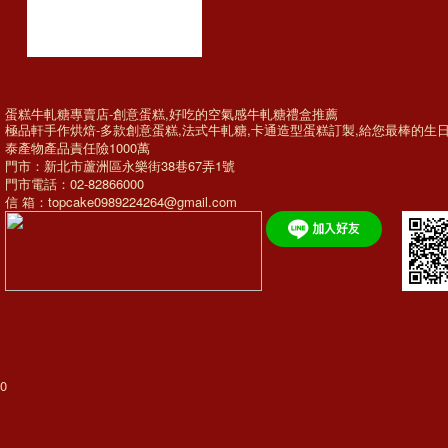
蛋糕牛軋糖專賣店-創意蛋糕,好吃的空氣感牛軋糖禮盒推薦
極品軒手作烘焙-多款
創意蛋糕
,法式牛軋糖,
卡通造型蛋糕訂製
,給您最棒的
生
泰產物產品責任險1000萬
門市：新北市蘆洲區永樂街38巷67弄1號
門市電話：02-82866000
信 箱：topcake0989224264@gmail.com
0